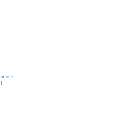
hinese
言
|