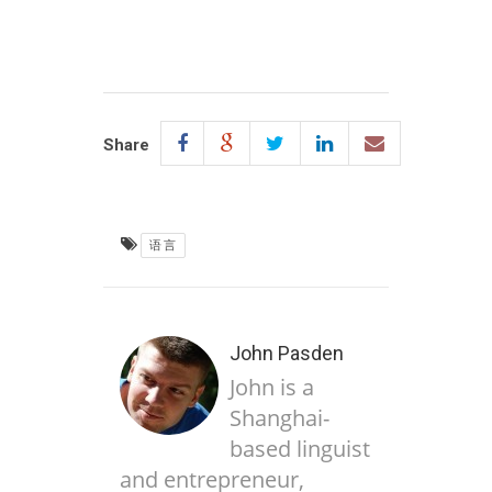
Share
语言
John Pasden
John is a
Shanghai-
based linguist
and entrepreneur,