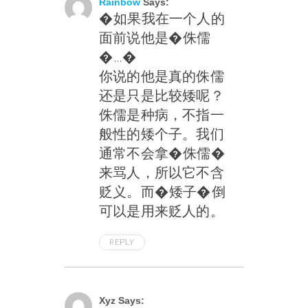
Rainbow
Says:
�如果我在一个人的
面前说他是�侏儒
�…�
你说的他是真的侏儒
还是只是比较矮呢？
侏儒是种病，不指一
般性的矮个子。我们
通常不会拿�侏儒�
来骂人，所以它不含
贬义。而�矮子�倒
可以是用来贬人的。
REPLY
May 22, 2004 At 9:20 Am
Xyz Says: